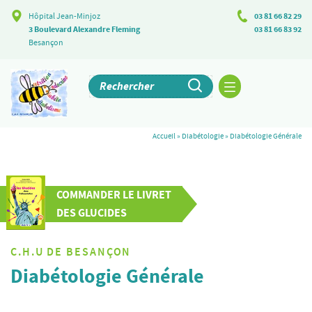
Hôpital Jean-Minjoz
03 81 66 82 29
3 Boulevard Alexandre Fleming
03 81 66 83 92
Besançon
Accueil
»
Diabétologie
»
Diabétologie Générale
COMMANDER LE LIVRET
DES GLUCIDES
C.H.U DE BESANÇON
Diabétologie Générale