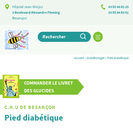
Hôpital Jean-Minjoz
03 81 66 82 29
3 Boulevard Alexandre Fleming
03 81 66 83 92
Besançon
Accueil
»
Diabétologie
»
Pied diabétique
COMMANDER LE LIVRET
DES GLUCIDES
C.H.U DE BESANÇON
Pied diabétique