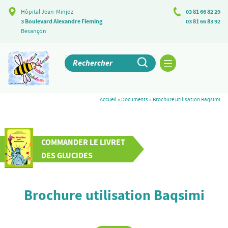
Hôpital Jean-Minjoz
03 81 66 82 29
3 Boulevard Alexandre Fleming
03 81 66 83 92
Besançon
Accueil
»
Documents
»
Brochure utilisation Baqsimi
COMMANDER LE LIVRET
DES GLUCIDES
Brochure utilisation Baqsimi