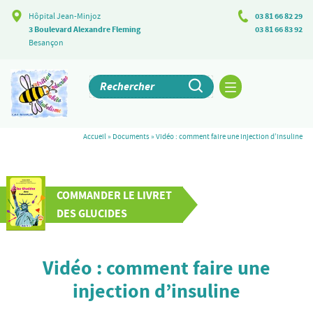
Hôpital Jean-Minjoz
03 81 66 82 29
3 Boulevard Alexandre Fleming
03 81 66 83 92
Besançon
Accueil
»
Documents
»
Vidéo : comment faire une injection d’insuline
COMMANDER LE LIVRET
DES GLUCIDES
Vidéo : comment faire une
injection d’insuline