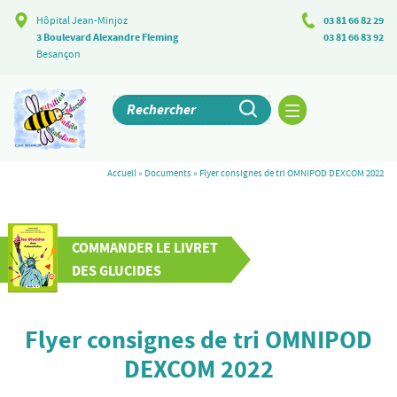
Hôpital Jean-Minjoz
03 81 66 82 29
3 Boulevard Alexandre Fleming
03 81 66 83 92
Besançon
Accueil
»
Documents
»
Flyer consignes de tri OMNIPOD DEXCOM 2022
COMMANDER LE LIVRET
DES GLUCIDES
Flyer consignes de tri OMNIPOD
DEXCOM 2022