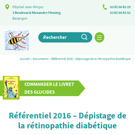
Hôpital Jean-Minjoz
03 81 66 82 29
3 Boulevard Alexandre Fleming
03 81 66 83 92
Besançon
Accueil
»
Documents
»
Référentiel 2016 – Dépistage de la rétinopathie diabétique
COMMANDER LE LIVRET
DES GLUCIDES
Référentiel 2016 – Dépistage de
la rétinopathie diabétique