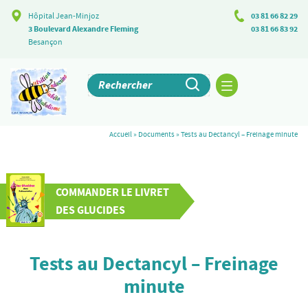
Hôpital Jean-Minjoz
03 81 66 82 29
3 Boulevard Alexandre Fleming
03 81 66 83 92
Besançon
Accueil
»
Documents
»
Tests au Dectancyl – Freinage minute
COMMANDER LE LIVRET
DES GLUCIDES
Tests au Dectancyl – Freinage
minute