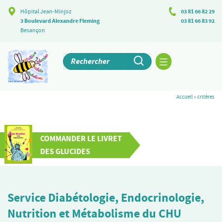
Hôpital Jean-Minjoz
03 81 66 82 29
3 Boulevard Alexandre Fleming
03 81 66 83 92
Besançon
Accueil
»
critères
COMMANDER LE LIVRET
DES GLUCIDES
Service Diabétologie, Endocrinologie,
Nutrition et Métabolisme du CHU