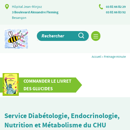
Hôpital Jean-Minjoz
03 81 66 82 29
3 Boulevard Alexandre Fleming
03 81 66 83 92
Besançon
Accueil
»
Freinage minute
COMMANDER LE LIVRET
DES GLUCIDES
Service Diabétologie, Endocrinologie,
Nutrition et Métabolisme du CHU