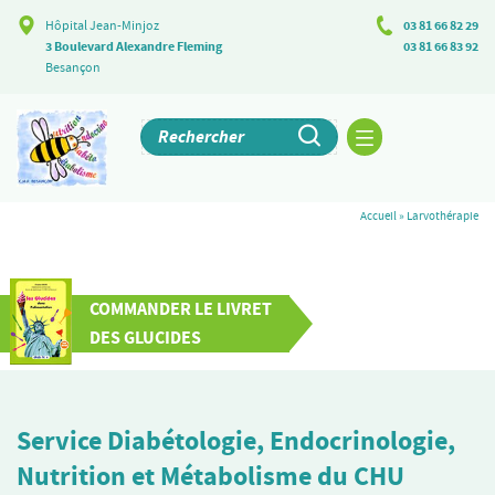
Hôpital Jean-Minjoz
03 81 66 82 29
3 Boulevard Alexandre Fleming
03 81 66 83 92
Besançon
Accueil
»
Larvothérapie
COMMANDER LE LIVRET
DES GLUCIDES
Service Diabétologie, Endocrinologie,
Nutrition et Métabolisme du CHU