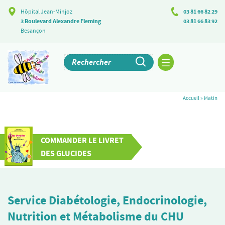
Hôpital Jean-Minjoz
03 81 66 82 29
3 Boulevard Alexandre Fleming
03 81 66 83 92
Besançon
Accueil
»
Matin
COMMANDER LE LIVRET
DES GLUCIDES
Service Diabétologie, Endocrinologie,
Nutrition et Métabolisme du CHU