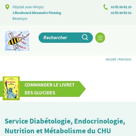
Hôpital Jean-Minjoz
03 81 66 82 29
3 Boulevard Alexandre Fleming
03 81 66 83 92
Besançon
Accueil
»
Parcours
COMMANDER LE LIVRET
DES GLUCIDES
Service Diabétologie, Endocrinologie,
Nutrition et Métabolisme du CHU