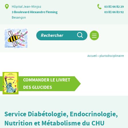
Hôpital Jean-Minjoz
03 81 66 82 29
3 Boulevard Alexandre Fleming
03 81 66 83 92
Besançon
Accueil
»
plurisdisciplinaire
COMMANDER LE LIVRET
DES GLUCIDES
Service Diabétologie, Endocrinologie,
Nutrition et Métabolisme du CHU