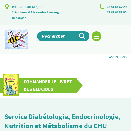
Hôpital Jean-Minjoz
03 81 66 82 29
3 Boulevard Alexandre Fleming
03 81 66 83 92
Besançon
Accueil
»
RSS
COMMANDER LE LIVRET
DES GLUCIDES
Service Diabétologie, Endocrinologie,
Nutrition et Métabolisme du CHU