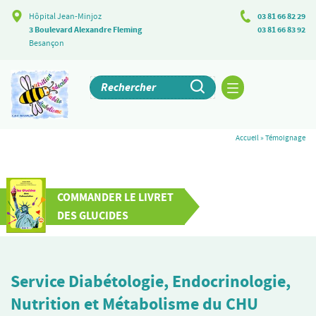
Hôpital Jean-Minjoz
03 81 66 82 29
3 Boulevard Alexandre Fleming
03 81 66 83 92
Besançon
Accueil
»
Témoignage
COMMANDER LE LIVRET
DES GLUCIDES
Service Diabétologie, Endocrinologie,
Nutrition et Métabolisme du CHU