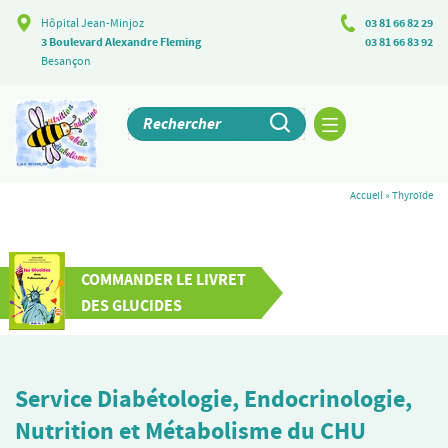
Hôpital Jean-Minjoz
03 81 66 82 29
3 Boulevard Alexandre Fleming
03 81 66 83 92
Besançon
Accueil
»
Thyroïde
COMMANDER LE LIVRET
DES GLUCIDES
Service Diabétologie, Endocrinologie,
Nutrition et Métabolisme du CHU